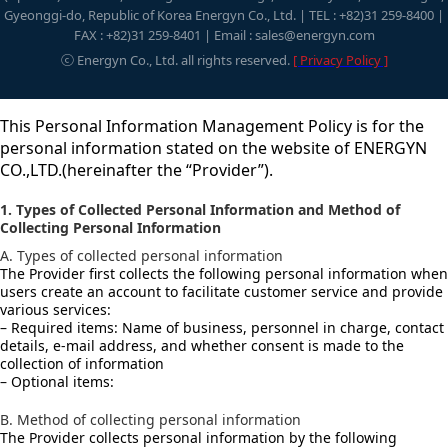
Gyeonggi-do, Republic of Korea Energyn Co., Ltd. | TEL : +82)31 259-8400 |
FAX : +82)31 259-8401 | Email : sales@energyn.com
ⓒ Energyn Co., Ltd. all rights reserved.
[ Privacy Policy ]
This Personal Information Management Policy is for the
personal information stated on the website of ENERGYN
CO.,LTD.(hereinafter the “Provider”).
1. Types of Collected Personal Information and Method of
Collecting Personal Information
A. Types of collected personal information
The Provider first collects the following personal information when
users create an account to facilitate customer service and provide
various services:
– Required items: Name of business, personnel in charge, contact
details, e-mail address, and whether consent is made to the
collection of information
– Optional items:
B. Method of collecting personal information
The Provider collects personal information by the following