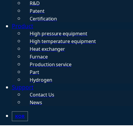
R&D
Patent
Certification
Product
High pressure equipment
High temperature equipment
Heat exchanger
Furnace
Production service
Part
Hydrogen
Support
Contact Us
News
KOR