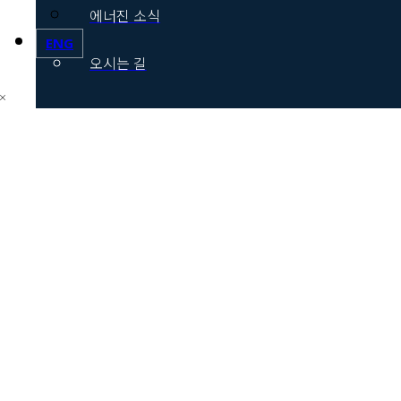
에너진 소식
ENG
오시는 길
기술소개
핵심기술
연구개발