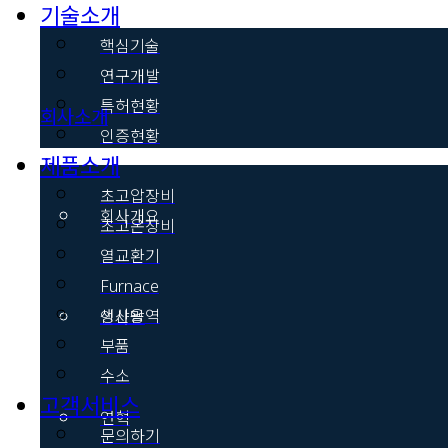
기술소개
핵심기술
연구개발
특허현황
회사소개
인증현황
제품소개
초고압장비
회사개요
초고온장비
열교환기
Furnace
생산용역
인사말
부품
수소
고객서비스
연혁
문의하기