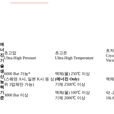
에
너
초저
초고압
초고온
진
Cryo
Ultra-High Pressure
Ultra-High Temperature
Vac
기
술
생
6000 Bar 가능*
액체(물) 250℃ 이상
산
(스웨덴 A사, 일본 K사 등 상
(에너진 Only)
액체
능
위 3업체만 가능)
기체 2500℃ 이상
력
기
액체(물) 100℃ 이상
약 -
3000 Bar 이상
준
기체 2000℃ 이상
10(-