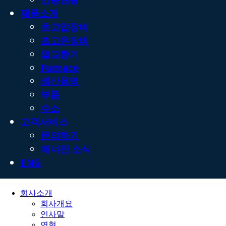
제품소개
초고압장비
초고온장비
열교환기
Furnace
생산용역
부품
수소
고객서비스
문의하기
에너진 소식
ENG
회사소개
회사개요
인사말
연혁