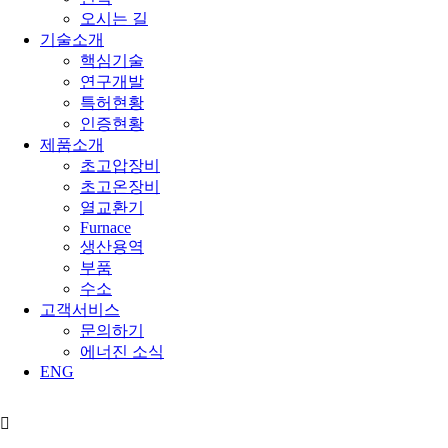
오시는 길
기술소개
핵심기술
연구개발
특허현황
인증현황
제품소개
초고압장비
초고온장비
열교환기
Furnace
생산용역
부품
수소
고객서비스
문의하기
에너진 소식
ENG