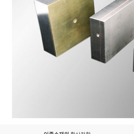
이종소재의
확산접합