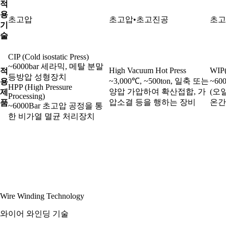
적
용
초고압
초고압•초고진공
초고
기
술
CIP (Cold isostatic Press)
~6000bar 세라믹, 메탈 분말
High Vacuum Hot Press
WIP(
적
등방압 성형장치
~3,000℃, ~500ton, 일축 또는
~60
용
HPP (High Pressure
양압 가압하여 확산접합, 가
(오일
제
Processing)
압소결 등을 행하는 장비
온간
품
~6000Bar 초고압 공정을 통
한 비가열 멸균 처리장치
Wire Winding Technology
와이어 와인딩 기술