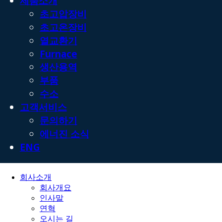
제품소개
초고압장비
초고온장비
열교환기
Furnace
생산용역
부품
수소
고객서비스
문의하기
에너진 소식
ENG
회사소개
회사개요
인사말
연혁
오시는 길