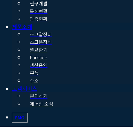
연구개발
특허현황
인증현황
제품소개
초고압장비
초고온장비
열교환기
Furnace
생산용역
부품
수소
고객서비스
문의하기
에너진 소식
ENG