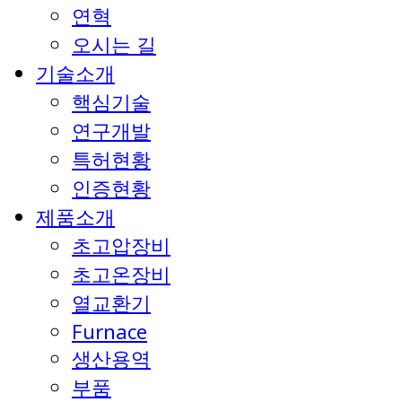
연혁
오시는 길
기술소개
핵심기술
연구개발
특허현황
인증현황
제품소개
초고압장비
초고온장비
열교환기
Furnace
생산용역
부품