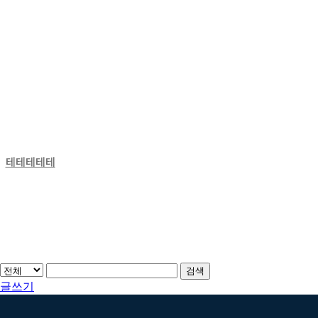
테테테테테
검색
글쓰기