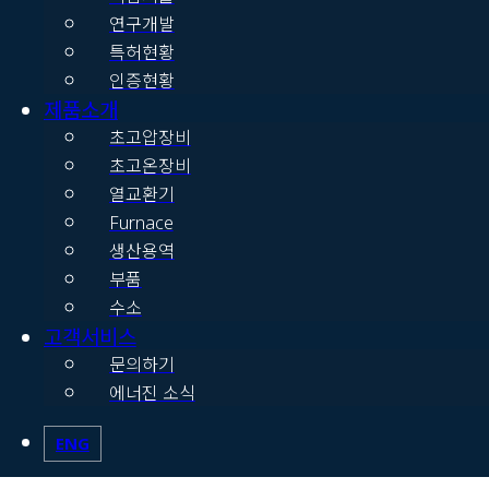
연구개발
특허현황
인증현황
제품소개
초고압장비
초고온장비
열교환기
Furnace
생산용역
부품
수소
고객서비스
문의하기
에너진 소식
ENG