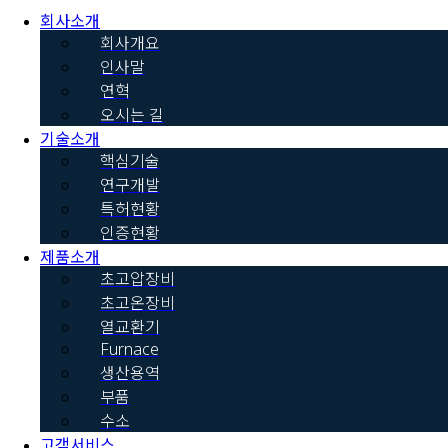
회사소개
회사개요
인사말
연혁
오시는 길
기술소개
핵심기술
연구개발
특허현황
인증현황
제품소개
초고압장비
초고온장비
열교환기
Furnace
생산용역
부품
수소
고객서비스