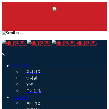
Skip
에너진(주)
to
content
회사소개
회사개요
인사말
연혁
오시는 길
기술소개
핵심기술