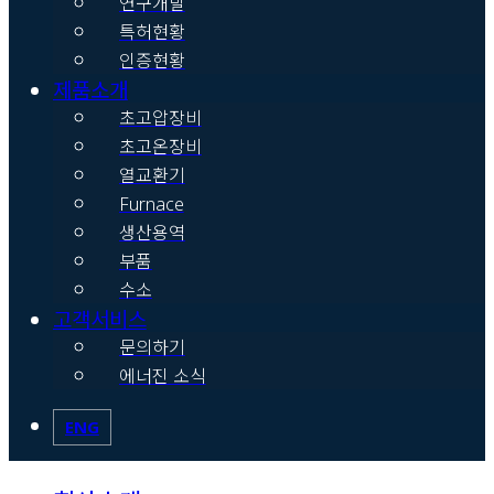
연구개발
특허현황
인증현황
제품소개
초고압장비
초고온장비
열교환기
Furnace
생산용역
부품
수소
고객서비스
문의하기
에너진 소식
ENG