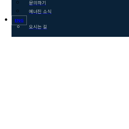
문의하기
에너진 소식
ENG
오시는 길
기술소개
핵심기술
연구개발