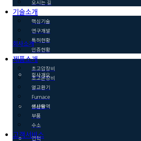
오시는 길
기술소개
핵심기술
연구개발
특허현황
회사소개
인증현황
제품소개
초고압장비
회사개요
초고온장비
열교환기
Furnace
생산용역
인사말
부품
수소
고객서비스
연혁