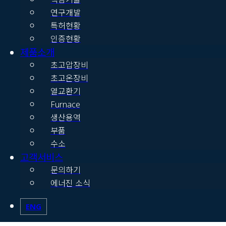
연구개발
특허현황
인증현황
제품소개
초고압장비
초고온장비
열교환기
Furnace
생산용역
부품
수소
고객서비스
문의하기
에너진 소식
ENG