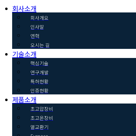
회사소개
회사개요
인사말
연혁
오시는 길
기술소개
핵심기술
연구개발
특허현황
인증현황
제품소개
초고압장비
초고온장비
열교환기